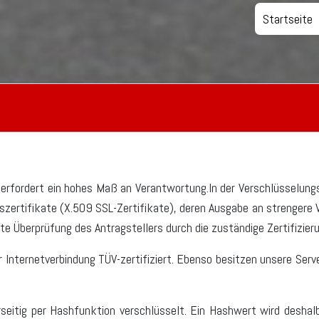
Startseite
 erfordert ein hohes Maß an Verantwortung.In der Verschlüsselu
zertifikate (X.509 SSL-Zertifikate), deren Ausgabe an strengere 
erte Überprüfung des Antragstellers durch die zuständige Zertifizier
nternetverbindung TÜV-zertifiziert. Ebenso besitzen unsere Server 
itig per Hashfunktion verschlüsselt. Ein Hashwert wird deshalb 