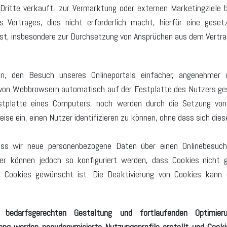
ritte verkauft, zur Vermarktung oder externen Marketingziele be
s Vertrages, dies nicht erforderlich macht, hierfür eine geset
ist, insbesondere zur Durchsetzung von Ansprüchen aus dem Vertra
n, den Besuch unseres Onlineportals einfacher, angenehmer u
 von Webbrowsern automatisch auf der Festplatte des Nutzers ges
estplatte eines Computers, noch werden durch die Setzung vo
eise ein, einen Nutzer identifizieren zu können, ohne dass sich die
ss wir neue personenbezogene Daten über einen Onlinebesuche
er können jedoch so konfiguriert werden, dass Cookies nicht 
n Cookies gewünscht ist. Die Deaktivierung von Cookies kann 
edarfsgerechten Gestaltung und fortlaufenden Optimier
g werden pseudonymisierte Nutzungsprofile erstellt und Cookies