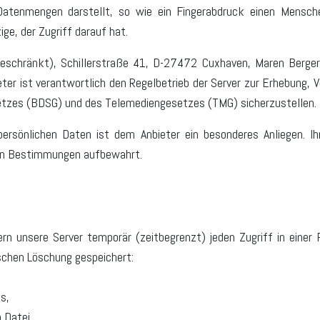
atenmengen darstellt, so wie ein Fingerabdruck einen Menschen 
ige, der Zugriff darauf hat.
schränkt), Schillerstraße 41, D-27472 Cuxhaven, Maren Bergerho
eter ist verantwortlich den Regelbetrieb der Server zur Erhebung
tzes (BDSG) und des Telemediengesetzes (TMG) sicherzustellen.
rsönlichen Daten ist dem Anbieter ein besonderes Anliegen. I
en Bestimmungen aufbewahrt.
rn unsere Server temporär (zeitbegrenzt) jeden Zugriff in einer
schen Löschung gespeichert:
s,
 Datei,